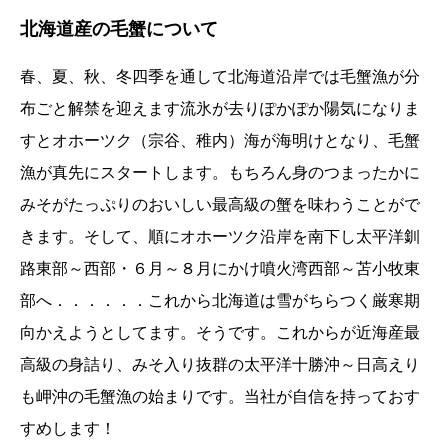
北海道産の毛蟹について
春、夏、秋、冬四季を通して北海道沿岸では毛蟹漁が分
布ごと解禁を迎えます流氷が去りぽかぽか陽気になりま
すとオホーツク（宗谷、稚内）海が海明けとなり、毛蟹
漁が真先にスタートします。もちろん身のつまったかに
みそがたっぷりのおいしい最高級の蟹を味わうことがで
きます。そして、順にオホーツク沿岸を南下し太平洋釧
路東部～西部・６月～８月にかけ噴火湾西部～苫小牧東
部へ．．．．．．これから北海道は雪がちらつく厳寒期
向かえようとしてます。そうです。これからが近海産最
高級の身詰り、みそ入り抜群の太平洋十勝沖～日高えり
も岬沖の毛蟹漁の始まりです。当社が自信を持っておす
すめします！