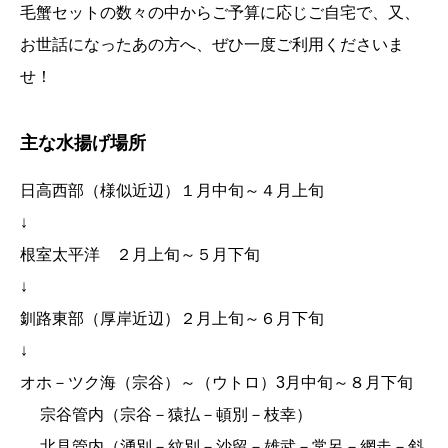
毛蟹セットの数々の中からご予算に応じご自宅で、又、
お世話になったあの方へ、ぜひ一度ご利用くださいま
せ！
主な水揚げ場所
日高西部（様似近辺）１月中旬～４月上旬
↓
根室太平洋 ２月上旬～５月下旬
↓
釧路東部（厚岸近辺）２月上旬～６月下旬
↓
オホ－ツク海（宗谷）～（ウトロ）3月中旬～８月下旬
宗谷管内（宗谷－猿払－頓別－枝幸）
北見管内（湧別－紋別－沙留－雄武－常呂－網走－斜