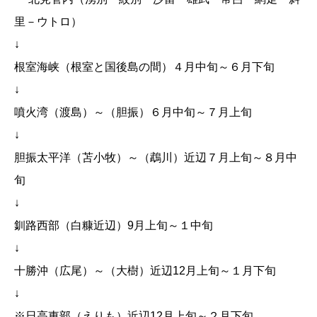
里－ウトロ）
↓
根室海峡（根室と国後島の間）４月中旬～６月下旬
↓
噴火湾（渡島）～（胆振）６月中旬～７月上旬
↓
胆振太平洋（苫小牧）～（鵡川）近辺７月上旬～８月中
旬
↓
釧路西部（白糠近辺）9月上旬～１中旬
↓
十勝沖（広尾）～（大樹）近辺12月上旬～１月下旬
↓
※日高東部（えりも）近辺12月上旬～２月下旬