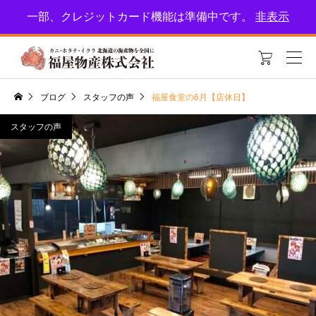
北海道恵庭市の福屋物産！新鮮な海産物をお届けします。特集をお楽しみに
一部、クレジットカード機能は準備中です。
非表示
🎵

ブログ
スタッフの声
福屋食堂の6月【店休日】
スタッフの声