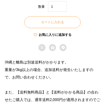
数量
生
珍
カートに入れる
味
数
お気に入りに追加する
の
子



山
海
漬
沖縄と離島は別途送料がかかります。
150g
重量が3kg以上の場合、追加送料が発生いたしますの
個
で、お問い合わせください。
また、【送料無料商品】と【送料がかかる商品】の合わ
せたご購入では、通常送料2,000円が適用されますのでご