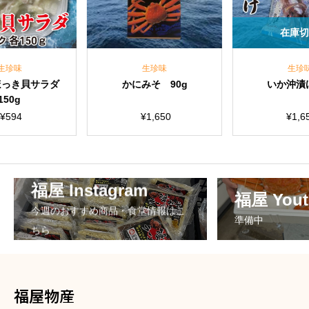
在庫切れ
生珍味
生珍味
かにみそ 90g
いか沖漬け 1尾
¥
1,650
¥
1,650
福屋 Instagram
福屋 Yout
今週のおすすめ商品・食堂情報はこ
準備中
ちら
福屋物産