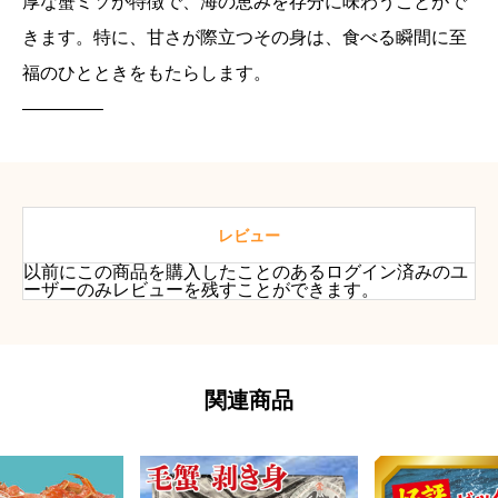
厚な蟹ミソが特徴で、海の恵みを存分に味わうことがで
ズ
500g
きます。特に、甘さが際立つその身は、食べる瞬間に至
２
福のひとときをもたらします。
尾
————–
【送
料・
箱
代
レビュー
無
以前にこの商品を購入したことのあるログイン済みのユ
料】
ーザーのみレビューを残すことができます。
個
関連商品