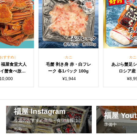
(おすすめ）
カニ
カニ
 】福屋食堂大人
毛蟹 剥き身 赤・白フレ
あぶら蟹足
イ蟹食べ放題
ーク 各1パック 100g
ロシア産 
で味わえるセ
10,000
¥
1,944
¥
8,9
送料・箱代込】
ニューアルオ
プン記念
福屋 Instagram
福屋 Yout
今週のおすすめ商品・食堂情報はこ
準備中
ちら