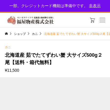
北海道恵庭市の福屋物産！新鮮な海産物をお届けします。特集をお楽しみに
一部、クレジットカード機能は準備中です。
非表示
🎵

ショップ
カニ
北海道産 茹でたてずわい蟹 大サイズ500g２尾
カニ
北海道産 茹でたてずわい蟹 大サイズ500g２
尾【送料・箱代無料】
¥
11,500