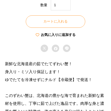
数量
北
海
カートに入れる
道
産
お気に入りに追加する
茹
で



た
て
ず
新鮮な北海道産の茹でたてずわい蟹！
わ
身入り・ミソ入り保証します！
い
ゆでたてを冷凍せずにチルド【冷蔵便】で発送！
蟹
大
このずわい蟹は、北海道の豊かな海で育まれた新鮮な素
サ
材を使用し、丁寧に茹で上げた逸品です。肉厚な身と濃
イ