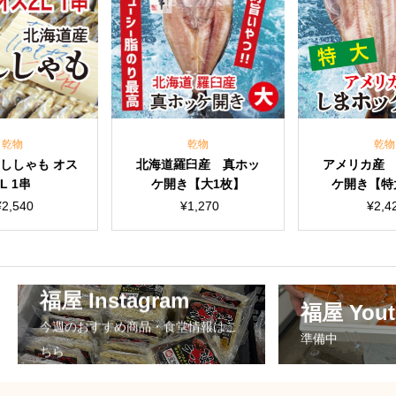
乾物
乾物
北海道羅臼産 真ホッ
アメリカ産 しまホッ
ケ開き【大1枚】
ケ開き【特大1枚】
¥
1,270
¥
2,420
福屋 Instagram
福屋 Yout
今週のおすすめ商品・食堂情報はこ
準備中
ちら