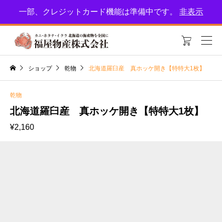
北海道恵庭市の福屋物産！新鮮な海産物をお届けします。特集をお楽しみに
一部、クレジットカード機能は準備中です。
非表示
🎵

ショップ
乾物
北海道羅臼産 真ホッケ開き【特特大1枚】
乾物
北海道羅臼産 真ホッケ開き【特特大1枚】
¥
2,160