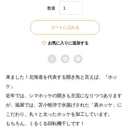
数量
北
海
カートに入れる
道
羅
お気に入りに追加する
臼
産



真
ホ
ッ
来ました！北海道を代表する開き魚と言えば、『ホッ
ケ
ケ』
開
近年では、シマホッケの開きも主流になりつつあります
き
が、福屋では、苫小牧沖で水揚げされた「真ホッケ」に
【特
こだわり、丸々と太ったホッケを加工しています。
特
もちろん、くるくる回転機干しです！
大